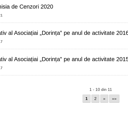
isia de Cenzori 2020
21
iv al Asociațiai „Dorința” pe anul de activitate 201
17
iv al Asociațiai „Dorința” pe anul de activitate 201
17
1 - 10 din 11
1
2
»
»»