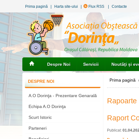
Prima pagină
|
Harta site-ului
|
Flux RSS
|
Contacte
Despre Noi
Servicii
Noutăţi și e
Prima pagină
DESPRE NOI
A.O Dorinţa - Prezentare Genarală
Rapoarte
Echipa A.O Dorinţa
Raport Co
Scurt Istoric
Parteneri
Publicat:
01.04.20