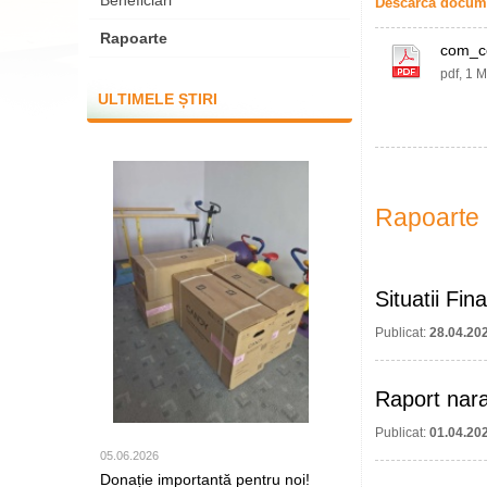
Beneficiari
Descarcă docume
Rapoarte
com_c
pdf, 1 
ULTIMELE ȘTIRI
Rapoarte
Situatii Fi
Publicat:
28.04.20
Raport narat
Publicat:
01.04.20
05.06.2026
Donație importantă pentru noi!