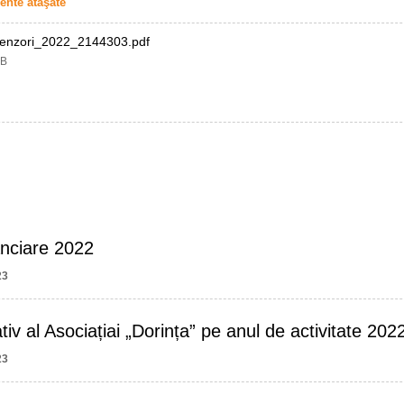
nte ataşate
enzori_2022_2144303.pdf
MB
nanciare 2022
23
iv al Asociațiai „Dorința” pe anul de activitate 202
23