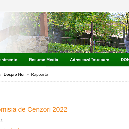
venimente
Resurse Media
Adresează întrebare
DON
»
Despre Noi
» Rapoarte
misia de Cenzori 2022
23