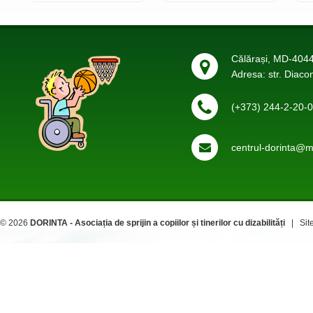
Călărași, MD-4044
Adresa: str. Diaco
(+373) 244-2-20-
centrul-dorinta@ma
© 2026
DORINTA - Asociația de sprijin a copiilor și tinerilor cu dizabilități
| Site