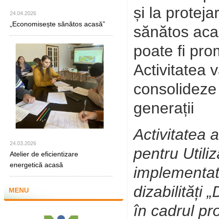
și la protej
24.04.2026
„Economisește sănătos acasă”
sănătos aca
poate fi pro
Activitatea v
consolideze 
generații
Activitatea 
24.03.2026
pentru Utili
Atelier de eficientizare
energetică acasă
implementat 
dizabilități 
MENU
în cadrul pr