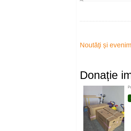
Accesări: 76
Noutăţi și eveni
Donație im
P