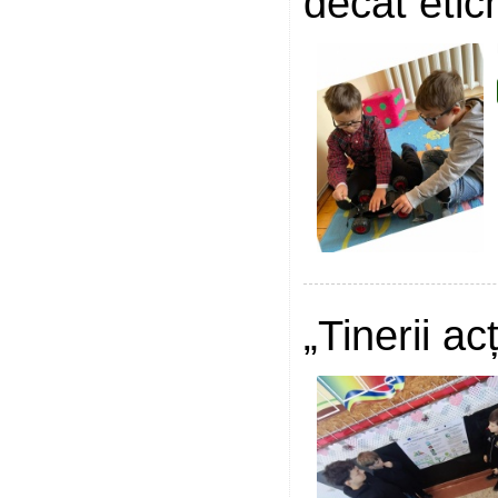
decât etic
„Tinerii a