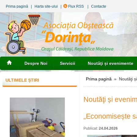
Prima pagină
|
Harta site-ului
|
Flux RSS
|
Contacte
Despre Noi
Servicii
Noutăţi și evenimente
Prima pagină
» Noutăţi ș
ULTIMELE ȘTIRI
Noutăţi și eveni
„Economisește s
Publicat:
24.04.2026