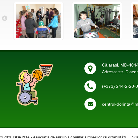
Călărași, MD-4044
Adresa: str. Diaco
(+373) 244-2-20-
centrul-dorinta@ma
© 2026
DORINTA - Asociația de sprijin a copiilor și tinerilor cu dizabilități
| Site