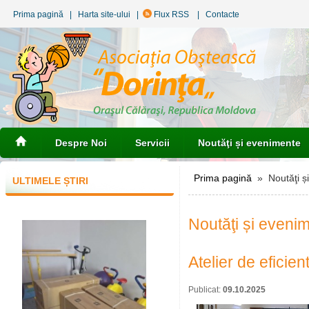
Prima pagină
|
Harta site-ului
|
Flux RSS
|
Contacte
Despre Noi
Servicii
Noutăţi și evenimente
Prima pagină
» Noutăţi ș
ULTIMELE ȘTIRI
Noutăţi și eveni
Atelier de eficie
Publicat:
09.10.2025