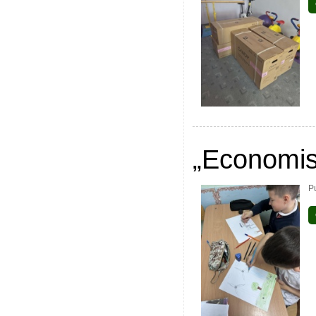
„Economis
P