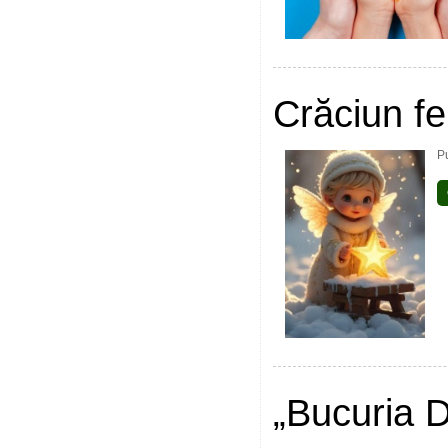
Crăciun fer
Pu
„Bucuria D