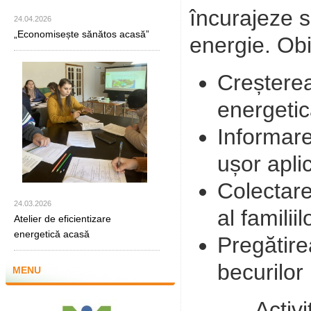
încurajeze 
24.04.2026
„Economisește sănătos acasă”
energie. Obie
Creșterea
energetic
Informare
ușor apli
Colectare
24.03.2026
al familii
Atelier de eficientizare
energetică acasă
Pregătire
becurilor
MENU
Activitat