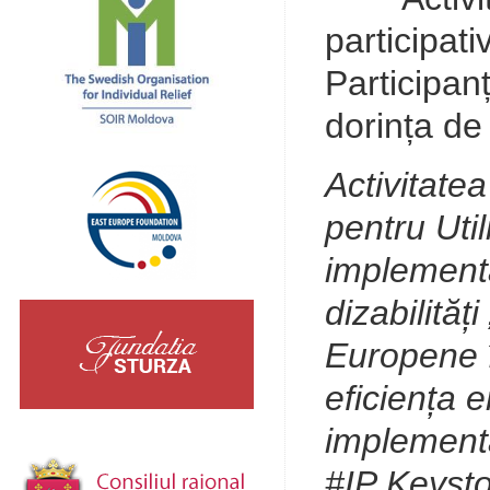
participati
Participanț
dorința de
Activitatea
pentru Uti
implementat
dizabilităț
Europene î
eficiența e
implementa
#IP Keysto