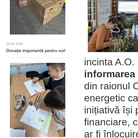
05.06.2026
Donație importantă pentru noi!
incinta A.O. 
informarea 
din raionul 
energetic ca
inițiativă î
financiare, 
ar fi înlocui