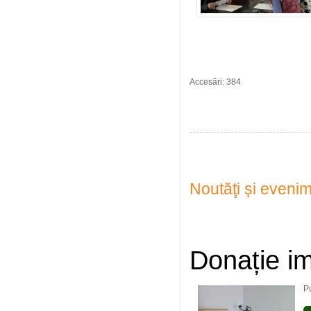
Accesări: 384
Noutăţi și eveni
Donație im
P