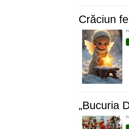
Crăciun fer
Pu
„Bucuria D
P