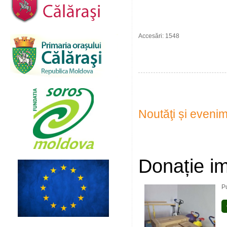
Accesări: 1548
Noutăţi și eveni
Donație im
P