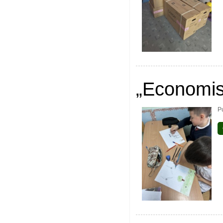
„Economis
P