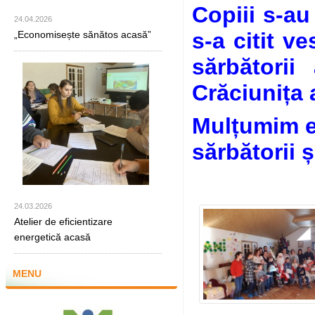
Copiii s-au
24.04.2026
s-a citit ve
„Economisește sănătos acasă”
sărbătorii
Crăciunița 
Mulțumim ec
sărbătorii 
24.03.2026
Atelier de eficientizare
energetică acasă
MENU