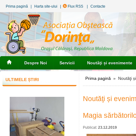
Prima pagină
|
Harta site-ului
|
Flux RSS
|
Contacte
Despre Noi
Servicii
Noutăţi și evenimente
Prima pagină
» Noutăţi ș
ULTIMELE ȘTIRI
Noutăţi și eveni
Magia sărbătorilo
Publicat:
23.12.2019