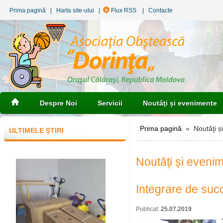
Prima pagină
|
Harta site-ului
|
Flux RSS
|
Contacte
Despre Noi
Servicii
Noutăţi și evenimente
Prima pagină
» Noutăţi ș
ULTIMELE ȘTIRI
Noutăţi și eveni
Integrare de suc
Publicat:
25.07.2019