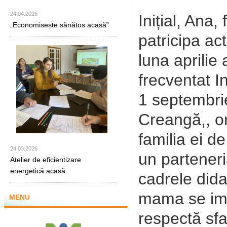
24.04.2026
Inițial, Ana
„Economisește sănătos acasă”
patricipa act
luna aprilie
frecventat In
1 septembrie
Creangă,, o
familia ei d
24.03.2026
un parteneri
Atelier de eficientizare
energetică acasă
cadrele didac
mama se imp
MENU
respectă sfat