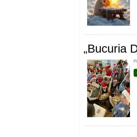
„Bucuria D
P