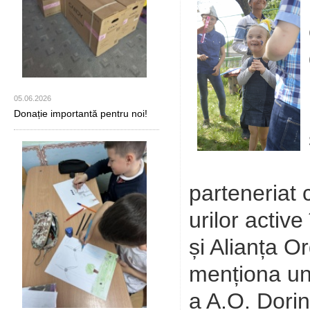
05.06.2026
Donație importantă pentru noi!
parteneriat
urilor active
și Alianța O
menționa un 
a A.O. Dori