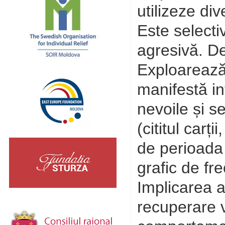
utilizeze di
Este selecti
agresivă. D
Exploarează d
manifestă int
nevoile și s
(cititul carț
de perioada 
grafic de fre
Implicarea ac
recuperare v