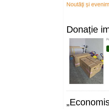
Noutăţi și eveni
Donație im
P
„Economis