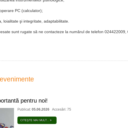
utilizarea instrumentelor psihologice;
operare PC (calculator);
, loialitate şi integritate, adaptabilitate.
resate sunt rugate să ne contacteze la numărul de telefon 024422009,
i evenimente
ortantă pentru noi!
Publicat:
05.06.2026
Accesări: 75
CITEŞTE MAI MULT...