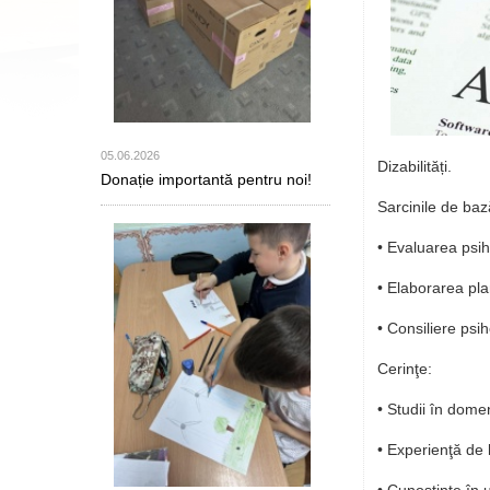
05.06.2026
Dizabilități.
Donație importantă pentru noi!
Sarcinile de baz
• Evaluarea psih
• Elaborarea pla
• Consiliere psih
Cerinţe:
• Studii în dome
• Experienţă de