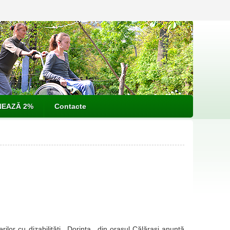
EAZĂ 2%
Contacte
rilor cu dizabilități ,,Dorința,, din orașul Călărași anunţă