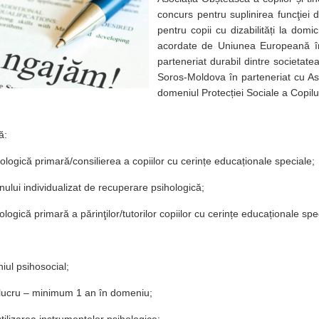
concurs pentru suplinirea funcţiei
pentru copii cu dizabilități la domic
acordate de Uniunea Europeană în c
parteneriat durabil dintre societate
Soros-Moldova în parteneriat cu As
domeniul Protecției Sociale a Copilul
ă:
ologică primară/consilierea a copiilor cu cerințe educaționale speciale;
nului individualizat de recuperare psihologică;
ologică primară a părinţilor/tutorilor copiilor cu cerințe educaționale spe
niul psihosocial;
 lucru – minimum 1 an în domeniu;