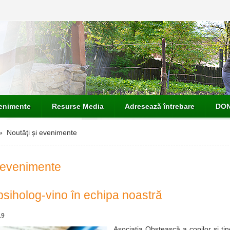
venimente
Resurse Media
Adresează întrebare
DON
 Noutăţi și evenimente
i evenimente
siholog-vino în echipa noastră
19
Asociația Obștească a copilor și tine