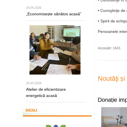
• Cunostinţe în 
24.04.2026
• Cunoştinţe de 
„Economisește sănătos acasă”
• Spirit de echipa
Persoanele inte
Accesări: 1641
Noutăţi ș
24.03.2026
Atelier de eficientizare
energetică acasă
Donație imp
MENU