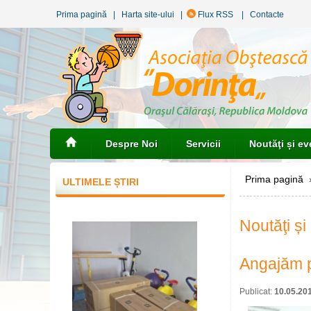
Prima pagină
|
Harta site-ului
|
Flux RSS
|
Contacte
Despre Noi
Servicii
Noutăţi și e
Prima pagină
»
ULTIMELE ȘTIRI
Noutăţi ș
Angajăm p
Publicat:
10.05.20