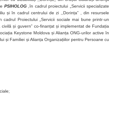
 de
PSIHOLOG
,
în cadrul proiectului „Servicii specializate
iliu și în cadrul centrului de zi ,,Dorința” , din resursele
adrul Proiectului „Servicii sociale mai bune printr-un
a civilă și guvern” co-finanțat și implementat de Fundația
ociația Keystone Moldova și Alianța ONG-urilor active în
ui și Familiei și Alianța Organizațiilor pentru Persoane cu
ciale;