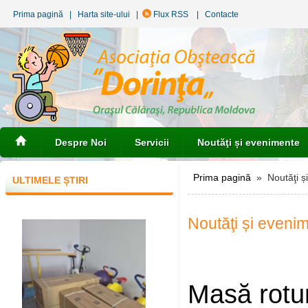
Prima pagină
|
Harta site-ului
|
Flux RSS
|
Contacte
Despre Noi
Servicii
Noutăţi și evenimente
Prima pagină
» Noutăţi ș
ULTIMELE ȘTIRI
Noutăţi și eveni
Masă rotu