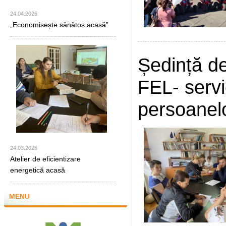
24.04.2026
„Economisește sănătos acasă”
Ședință de
FEL- servi
persoanelor
24.03.2026
Atelier de eficientizare
energetică acasă
MENU