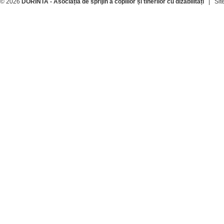
© 2026
DORINTA - Asociația de sprijin a copiilor și tinerilor cu dizabilități
| Site